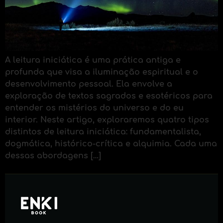
A leitura iniciática é uma prática antiga e
profunda que visa a iluminação espiritual e o
desenvolvimento pessoal. Ela envolve a
exploração de textos sagrados e esotéricos para
entender os mistérios do universo e do eu
interior. Neste artigo, exploraremos quatro tipos
distintos de leitura iniciática: fundamentalista,
dogmática, histórico-crítica e alquimia. Cada uma
dessas abordagens […]